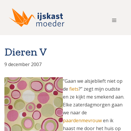
Ga
naar
de
Menu
inhoud
Dieren V
9 december 2007
“Gaan we alsjeblieft niet op
de
fiets
?” zegt mijn oudste
en ze kijkt me smekend aan.
Elke zaterdagmorgen gaan
we naar de
paardenmevrouw
en ik
haast me door het huis op