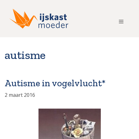
Ga
naar
de
Menu
inhoud
autisme
Autisme in vogelvlucht*
2 maart 2016