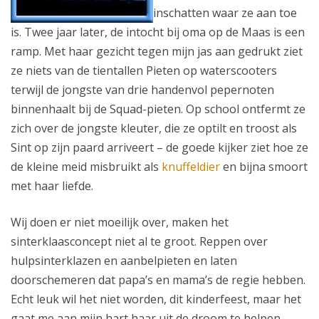
inschatten waar ze aan toe
is. Twee jaar later, de intocht bij oma op de Maas is een
ramp. Met haar gezicht tegen mijn jas aan gedrukt ziet
ze niets van de tientallen Pieten op waterscooters
terwijl de jongste van drie handenvol pepernoten
binnenhaalt bij de Squad-pieten. Op school ontfermt ze
zich over de jongste kleuter, die ze optilt en troost als
Sint op zijn paard arriveert – de goede kijker ziet hoe ze
de kleine meid misbruikt als
knuffeldier
en bijna smoort
met haar liefde.
Wij doen er niet moeilijk over, maken het
sinterklaasconcept niet al te groot. Reppen over
hulpsinterklazen en aanbelpieten en laten
doorschemeren dat papa’s en mama’s de regie hebben.
Echt leuk wil het niet worden, dit kinderfeest, maar het
gaat me aan mijn hart haar uit de droom te helpen