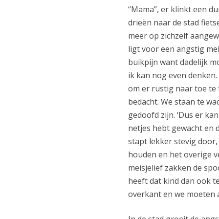
“Mama”, er klinkt een du
drieën naar de stad fiet
meer op zichzelf aangewe
ligt voor een angstig me
buikpijn want dadelijk 
ik kan nog even denken.
om er rustig naar toe te 
bedacht. We staan te wac
gedoofd zijn. ‘Dus er kan 
netjes hebt gewacht en de
stapt lekker stevig door,
houden en het overige v
meisjelief zakken de sp
heeft dat kind dan ook t
overkant en we moeten 
In de stad groeit de angs