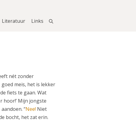
Literatuur
Links
eeft nét zonder
s goed meis, het is lekker
de fiets te gaan. Wat
er hoor!’ Mijn jongste
 aandoen. “
Nee!
Niet
de bocht, het zat erin.