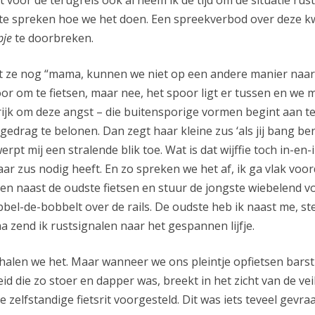
 te spreken hoe we het doen. Een spreekverbod over deze kw
pje
te doorbreken.
 ze nog “mama, kunnen we niet op een andere manier naar h
oor om te fietsen, maar nee, het spoor ligt er tussen en we
ijk om deze angst – die buitensporige vormen begint aan te
edrag te belonen. Dan zegt haar kleine zus ‘als jij bang 
werpt mij een stralende blik toe. Wat is dat wijffie toch in-e
ar zus nodig heeft. En zo spreken we het af, ik ga vlak voor
naast de oudste fietsen en stuur de jongste wiebelend vo
bel-de-bobbelt over de rails. De oudste heb ik naast me, ste
a zend ik rustsignalen naar het gespannen lijfje.
 halen we het. Maar wanneer we ons pleintje opfietsen barst 
eid die zo stoer en dapper was, breekt in het zicht van de vei
 zelfstandige fietsrit voorgesteld. Dit was iets teveel gevra