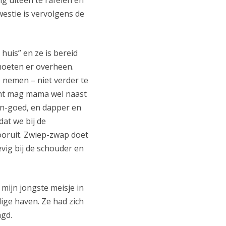
estie is vervolgens de
uis” en ze is bereid
 moeten er overheen.
 nemen – niet verder te
bent mag mama wel naast
n-in-goed, en dapper en
dat we bij de
oruit. Zwiep-zwap doet
vig bij de schouder en
mijn jongste meisje in
lige haven. Ze had zich
agd.