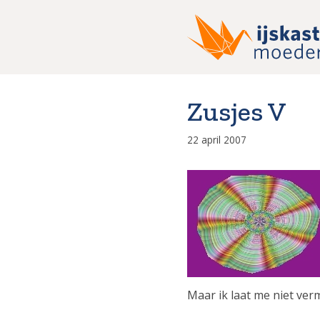
Ga
naar
de
inhoud
Zusjes V
22 april 2007
Maar ik laat me niet v