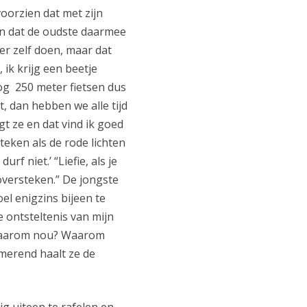
oorzien dat met zijn
 en dat de oudste daarmee
er zelf doen, maar dat
ik krijg een beetje
g 250 meter fietsen dus
ht, dan hebben we alle tijd
gt ze en dat vind ik goed
teken als de rode lichten
rf niet.’ “Liefie, als je
 oversteken.” De jongste
el enigzins bijeen te
e ontsteltenis van mijn
, waarom nou? Waarom
mmerend haalt ze de
ig uiteen te rafelen en