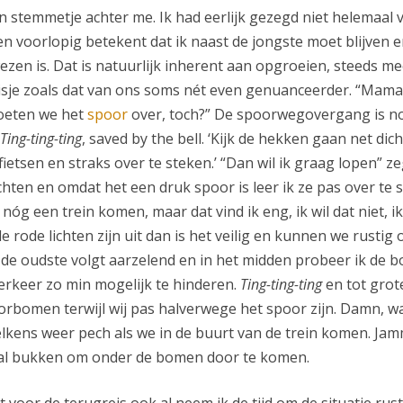
n stemmetje achter me. Ik had eerlijk gezegd niet helemaal v
sen voorlopig betekent dat ik naast de jongste moet blijven
zen is. Dat is natuurlijk inherent aan opgroeien, steeds me
isje zoals dat van ons soms nét even genuanceerder. “Mama, 
moeten we het
spoor
over, toch?” De spoorwegovergang is no
Ting-ting-ting
, saved by the bell. ‘Kijk de hekken gaan net dic
fietsen en straks over te steken.’ “Dan wil ik graag lopen” ze
hten en omdat het een druk spoor is leer ik ze pas over te s
nóg een trein komen, maar dat vind ik eng, ik wil dat niet, ik du
 rode lichten zijn uit dan is het veilig en kunnen we rustig
 de oudste volgt aarzelend en in het midden probeer ik de bo
erkeer zo min mogelijk te hinderen.
Ting-ting-ting
en tot grot
oorbomen terwijl wij pas halverwege het spoor zijn. Damn
elkens weer pech als we in de buurt van de trein komen. Ja
al bukken om onder de bomen door te komen.
t voor de terugreis ook al neem ik de tijd om de situatie rust