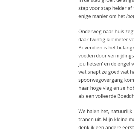
stap voor stap helder af
enige manier om het
loo
Onderweg naar huis zegt
daar twintig kilometer v
Bovendien is het belangr
voeden door vermijdingsg
jou fietsen’ en de engel 
wat snapt ze goed wat ha
spoorwegovergang komen 
haar hoge vlag en ze hob
als een volleerde Boeddh
We halen het, natuurlijk
tranen uit. Mijn kleine m
denk ik een andere eerste