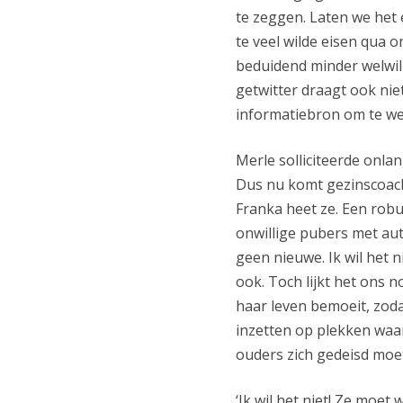
te zeggen. Laten we het e
te veel wilde eisen qua 
beduidend minder welwill
getwitter draagt ook nie
informatiebron om te wet
Merle solliciteerde onla
Dus nu komt gezinscoach 
Franka heet ze. Een rob
onwillige pubers met aut
geen nieuwe. Ik wil het n
ook. Toch lijkt het ons n
haar leven bemoeit, zoda
inzetten op plekken waa
ouders zich gedeisd mo
‘Ik wil het niet! Ze moet