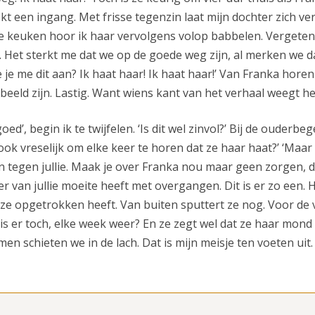
ekt een ingang. Met frisse tegenzin laat mijn dochter zich v
de keuken hoor ik haar vervolgens volop babbelen. Vergeten
. Het sterkt me dat we op de goede weg zijn, al merken we d
je me dit aan? Ik haat haar! Ik haat haar!’ Van Franka hore
beeld zijn. Lastig. Want wiens kant van het verhaal weegt h
ed’, begin ik te twijfelen. ‘Is dit wel zinvol?’ Bij de ouderbege
ook vreselijk om elke keer te horen dat ze haar haat?’ ‘Maar
en tegen jullie. Maak je over Franka nou maar geen zorgen, 
r van jullie moeite heeft met overgangen. Dit is er zo een. 
t ze opgetrokken heeft. Van buiten sputtert ze nog. Voor de v
e is er toch, elke week weer? En ze zegt wel dat ze haar mon
men schieten we in de lach. Dat is mijn meisje ten voeten uit.