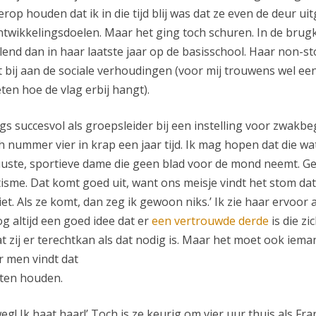
rop houden dat ik in die tijd blij was dat ze even de deur uit
ontwikkelingsdoelen. Maar het ging toch schuren. In de brug
end dan in haar laatste jaar op de basisschool. Haar non-
t bij aan de sociale verhoudingen (voor mij trouwens wel e
en hoe de vlag erbij hangt).
ngs succesvol als groepsleider bij een instelling voor zwak
nummer vier in krap een jaar tijd. Ik mag hopen dat die wat
uuste, sportieve dame die geen blad voor de mond neemt. 
isme. Dat komt goed uit, want ons meisje vindt het stom dat
iet. Als ze komt, dan zeg ik gewoon niks.’ Ik zie haar ervoor
og altijd een goed idee dat er
een vertrouwde derde
is die z
t zij er terechtkan als dat nodig is. Maar het moet ook iema
r men vindt dat
eten houden.
 weg! Ik haat haar!’ Toch is ze keurig om vier uur thuis als 