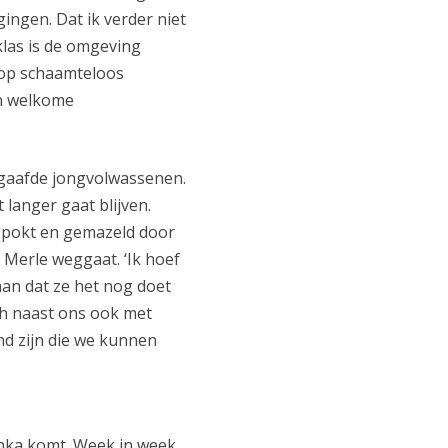
gingen. Dat ik verder niet
klas is de omgeving
stop schaamteloos
en welkome
begaafde jongvolwassenen.
 langer gaat blijven.
Gepokt en gemazeld door
 Merle weggaat. ‘Ik hoef
 aan dat ze het nog doet
ich naast ons ook met
nd zijn die we kunnen
Franka komt. Week in week