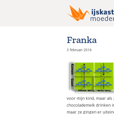
Ga
naar
de
inhoud
Franka
3 februari 2016
voor mijn kind, maar als
chocolademelk drinken in
maar ze gingen er uitein