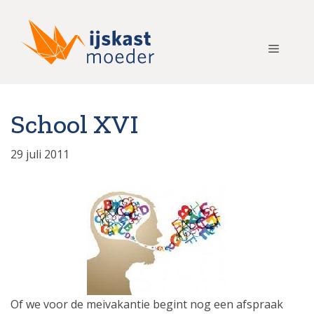
Ga
naar
de
Menu
inhoud
School XVI
29 juli 2011
Of we voor de meivakantie begint nog een afspraak