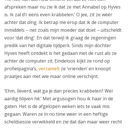
afspreken maar nu zie ik dat ze met Annabel op Hyves
is. Ik zal d’r eens even krabbelen.’ O jee, zit ze wéér
achter dat ding. Ik betrap me erop dat ik de computer
inmiddels – net zoals mijn moeder dat doet – uitscheldt
voor ‘dat ding’. En dat terwijl ik graag de zegeningen
predik van het digitale tijdperk. Sinds mijn dochter
Hyves heeft ontdekt is het gedaan met de rust als ze
achter de computer zit. Eindeloos kijkt ze rond op
profielpagina’s,
verzamelt
ze ‘vrienden’ en knoopt
praatjes aan met wie maar online verschijnt.
‘Ehm, lieverd, wát ga je dan precies krabbelen? Wel
aardig blijven hè.’ Met argusogen hou ik haar in de
gaten. Het is de afgelopen weken iets te vaak mis
gegaan. Waren ze in no time weer in een heftige
scheldsessie verwikkeld en zie dat dan maar weer recht