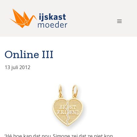
Ga
naar
de
Menu
inhoud
Online III
13 juli 2012
‘Hé hoe kan dat nou. Simone zei dat ze niet kon