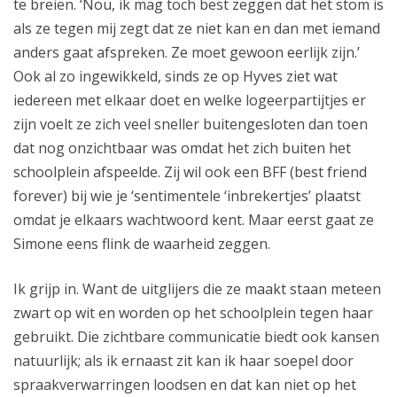
te breien. ‘Nou, ik mag toch best zeggen dat het stom is
als ze tegen mij zegt dat ze niet kan en dan met iemand
anders gaat afspreken. Ze moet gewoon eerlijk zijn.’
Ook al zo ingewikkeld, sinds ze op Hyves ziet wat
iedereen met elkaar doet en welke logeerpartijtjes er
zijn voelt ze zich veel sneller buitengesloten dan toen
dat nog onzichtbaar was omdat het zich buiten het
schoolplein afspeelde. Zij wil ook een BFF (best friend
forever) bij wie je ‘sentimentele ‘inbrekertjes’ plaatst
omdat je elkaars wachtwoord kent. Maar eerst gaat ze
Simone eens flink de waarheid zeggen.
Ik grijp in. Want de uitglijers die ze maakt staan meteen
zwart op wit en worden op het schoolplein tegen haar
gebruikt. Die zichtbare communicatie biedt ook kansen
natuurlijk; als ik ernaast zit kan ik haar soepel door
spraakverwarringen loodsen en dat kan niet op het