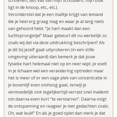
schoenen, last valt van mijn schouders, mijn buik
ligt in de knoop, etc., etc.).
Veronderstel dat je een mailtje krijgt van iemand
die je heel erg graag mag en waar je al lang niets
van gehoord hebt. “Je hart maakt dan een
luchtsprongetje!” Maar gebeurt dit nu werkelijk zo
zoals wij dat via deze uitdrukking beschrijven? Als
je dit bij jezelf gaat uitproberen (in een stille
omgeving uiteraard) dan bemerk je dat jouw
fysieke hart helemaal niet op en neer wipt. Je voelt
in je lichaam wel een verandering optreden maar
het is meer of er een vage plek van concentratie in
je bovenlijf even omhoog gaat, terwijl je
vermoedelijk ook tegelijkertijd verrast snel inademt
om daarna even kort “te verstarren”. Daarna volgt
de ontspanning en reageer je met gedachten zoals:
Oh, wat leuk!” En als je goed oplet dan merk je dat