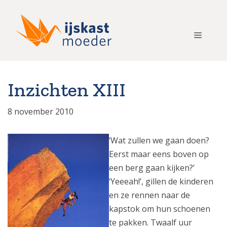
Ga
naar
de
Menu
inhoud
Inzichten XIII
8 november 2010
‘Wat zullen we gaan doen?
Eerst maar eens boven op
een berg gaan kijken?’
‘Yeeeah!’, gillen de kinderen
en ze rennen naar de
kapstok om hun schoenen
te pakken. Twaalf uur