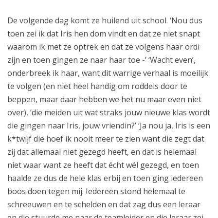
De volgende dag komt ze huilend uit school. ‘Nou dus
toen zei ik dat Iris hen dom vindt en dat ze niet snapt
waarom ik met ze optrek en dat ze volgens haar ordi
zijn en toen gingen ze naar haar toe -’ ‘Wacht even’,
onderbreek ik haar, want dit warrige verhaal is moeilijk
te volgen (en niet heel handig om roddels door te
beppen, maar daar hebben we het nu maar even niet
over), ‘die meiden uit wat straks jouw nieuwe klas wordt
die gingen naar Iris, jouw vriendin?’ ‘Ja nou ja, Iris is een
k*twijf die hoef ik nooit meer te zien want die zegt dat
zij dat allemaal niet gezegd heeft, en dat is helemaal
niet waar want ze heeft dat écht wél gezegd, en toen
haalde ze dus de hele klas erbij en toen ging iedereen
boos doen tegen mij. Iedereen stond helemaal te
schreeuwen en te schelden en dat zag dus een leraar
en die stuurde me naar de teamleider en die leraar zei