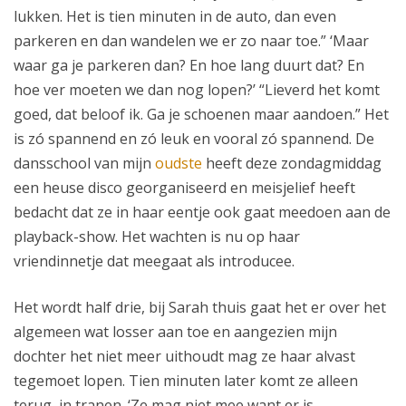
lukken. Het is tien minuten in de auto, dan even
parkeren en dan wandelen we er zo naar toe.” ‘Maar
waar ga je parkeren dan? En hoe lang duurt dat? En
hoe ver moeten we dan nog lopen?’ “Lieverd het komt
goed, dat beloof ik. Ga je schoenen maar aandoen.” Het
is zó spannend en zó leuk en vooral zó spannend. De
dansschool van mijn
oudste
heeft deze zondagmiddag
een heuse disco georganiseerd en meisjelief heeft
bedacht dat ze in haar eentje ook gaat meedoen aan de
playback-show. Het wachten is nu op haar
vriendinnetje dat meegaat als introducee.
Het wordt half drie, bij Sarah thuis gaat het er over het
algemeen wat losser aan toe en aangezien mijn
dochter het niet meer uithoudt mag ze haar alvast
tegemoet lopen. Tien minuten later komt ze alleen
terug, in tranen. ‘Ze mag niet mee want er is