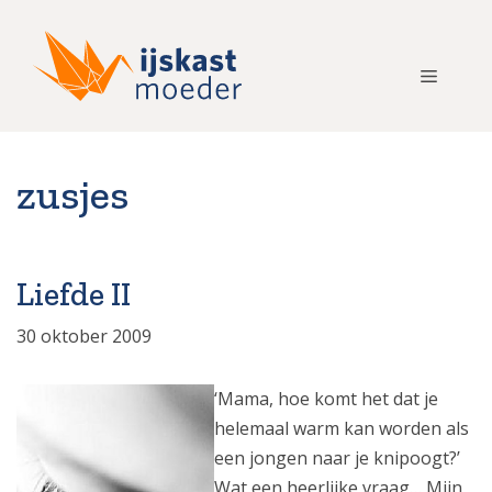
Ga
naar
de
Menu
inhoud
zusjes
Liefde II
30 oktober 2009
‘Mama, hoe komt het dat je
helemaal warm kan worden als
een jongen naar je knipoogt?’
Wat een heerlijke vraag… Mijn