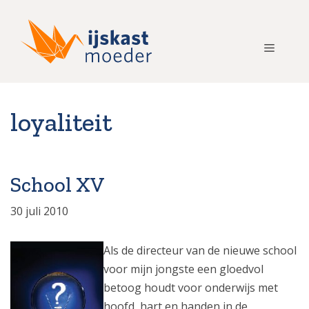
Ga
naar
de
Menu
inhoud
loyaliteit
School XV
30 juli 2010
Als de directeur van de nieuwe school
voor mijn jongste een gloedvol
betoog houdt voor onderwijs met
hoofd, hart en handen in de