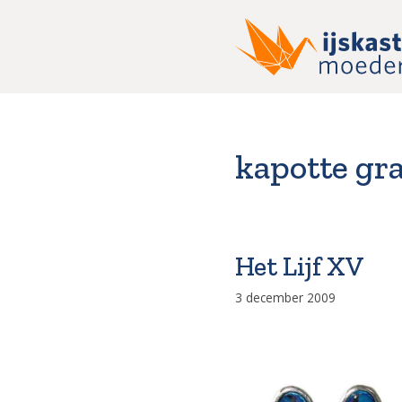
Ga
naar
de
inhoud
kapotte g
Het Lijf XV
3 december 2009