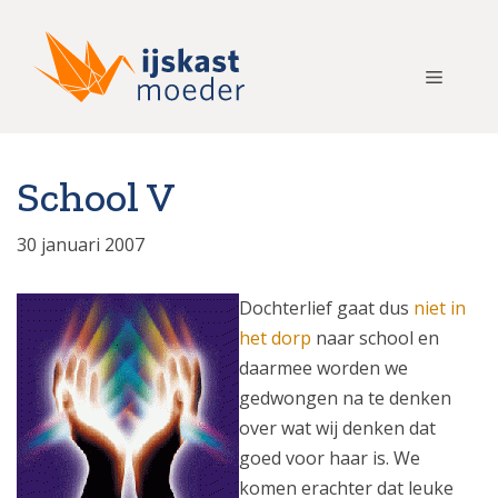
Ga
naar
de
Menu
inhoud
School V
30 januari 2007
Dochterlief gaat dus
niet in
het dorp
naar school en
daarmee worden we
gedwongen na te denken
over wat wij denken dat
goed voor haar is. We
komen erachter dat leuke