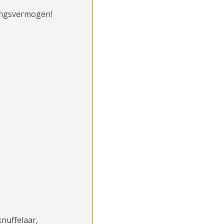
ingsvermogen!
knuffelaar,