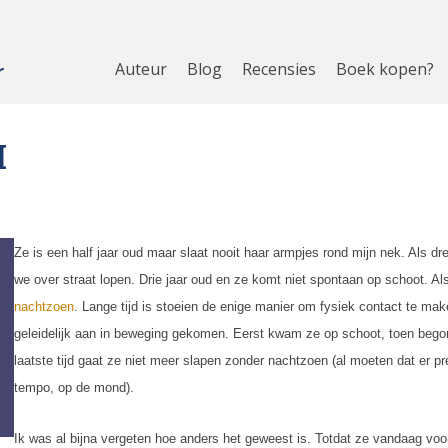
Auteur
Blog
Recensies
Boek kopen?
I
Ze is een half jaar oud maar slaat nooit haar armpjes rond mijn nek. Als d
we over straat lopen. Drie jaar oud en ze komt niet spontaan op schoot. Als
nachtzoen
. Lange tijd is stoeien de enige manier om fysiek contact te make
geleidelijk aan in beweging gekomen. Eerst kwam ze op schoot, toen begon
laatste tijd gaat ze niet meer slapen zonder nachtzoen (al moeten dat er pre
tempo, op de mond).
Ik was al bijna vergeten hoe anders het geweest is. Totdat ze vandaag voor