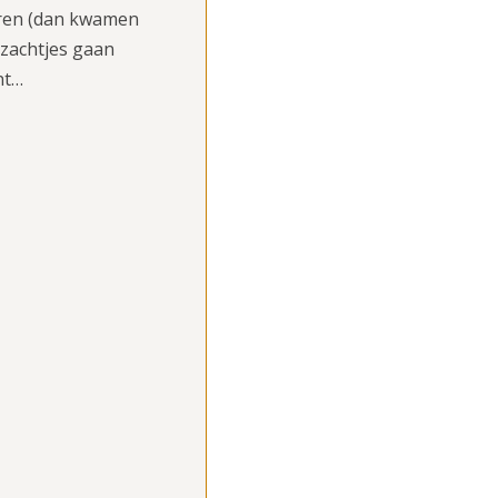
toren (dan kwamen
l zachtjes gaan
nt…