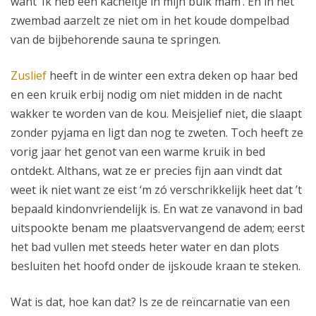
want ‘Ik heb een kacheltje in mijn buik mam’. En in het
zwembad aarzelt ze niet om in het koude dompelbad
van de bijbehorende sauna te springen.
Zuslief
heeft in de winter een extra deken op haar bed
en een kruik erbij nodig om niet midden in de nacht
wakker te worden van de kou. Meisjelief niet, die slaapt
zonder pyjama en ligt dan nog te zweten. Toch heeft ze
vorig jaar het genot van een warme kruik in bed
ontdekt. Althans, wat ze er precies fijn aan vindt dat
weet ik niet want ze eist ‘m zó verschrikkelijk heet dat ’t
bepaald kindonvriendelijk is. En wat ze vanavond in bad
uitspookte benam me plaatsvervangend de adem; eerst
het bad vullen met steeds heter water en dan plots
besluiten het hoofd onder de ijskoude kraan te steken.
Wat is dat, hoe kan dat? Is ze de reïncarnatie van een