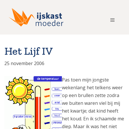
Ga
naar
de
Menu
inhoud
Het Lijf IV
25 november 2006
Pas toen mijn jongste
wekenlang het telkens weer
op een brullen zette zodra
we buiten waren viel bij mij
het kwartje; dat kind heeft
het koud. En ik schaamde me
diep. Maar ik was het niet