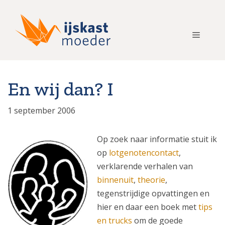
Ga
naar
de
Menu
inhoud
En wij dan? I
1 september 2006
Op zoek naar informatie stuit ik
op
lotgenotencontact
,
verklarende verhalen van
binnenuit
,
theorie
,
tegenstrijdige opvattingen en
hier en daar een boek met
tips
en trucks
om de goede