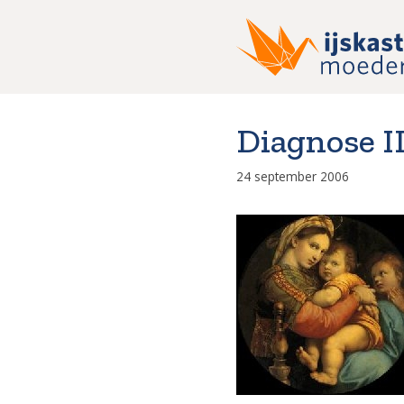
Ga
naar
de
inhoud
Diagnose II
24 september 2006