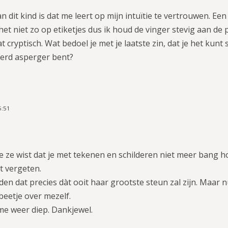
 dit kind is dat me leert op mijn intuïtie te vertrouwen. Ee
t niet zo op etiketjes dus ik houd de vinger stevig aan de po
 cryptisch. Wat bedoel je met je laatste zin, dat je het kunt 
eerd asperger bent?
5:51
 ze wist dat je met tekenen en schilderen niet meer bang hoef
t vergeten.
en dat precies dàt ooit haar grootste steun zal zijn. Maar n
beetje over mezelf.
me weer diep. Dankjewel.