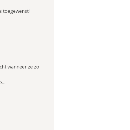
es toegewenst!
ucht wanneer ze zo
ee…