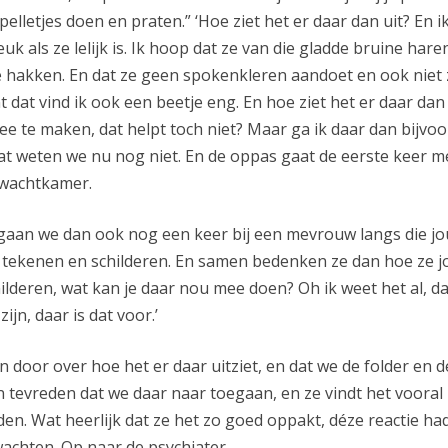
elletjes doen en praten.” ‘Hoe ziet het er daar dan uit? En i
euk als ze lelijk is. Ik hoop dat ze van die gladde bruine haren
 hakken. En dat ze geen spokenkleren aandoet en ook niet 
nt dat vind ik ook een beetje eng. En hoe ziet het er daar da
ee te maken, dat helpt toch niet? Maar ga ik daar dan bijvo
 dat weten we nu nog niet. En de oppas gaat de eerste keer m
e wachtkamer.
aan we dan ook nog een keer bij een mevrouw langs die j
 tekenen en schilderen. En samen bedenken ze dan hoe ze 
lderen, wat kan je daar nou mee doen? Oh ik weet het al, dat
ijn, daar is dat voor.’
 door over hoe het er daar uitziet, en dat we de folder en d
 en tevreden dat we daar naar toegaan, en ze vindt het vooral
en. Wat heerlijk dat ze het zo goed oppakt, déze reactie had 
achten. Op naar de psychiater.