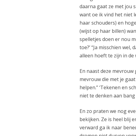
daarna gaat ze met jou sp
want oe ik vind het niet l
haar schouders) en hoge
(wijst op haar billen) wa
spelletjes doen er nou m
toe?’ “Ja misschien wel,
alleen hoeft te zijn in d
En naast deze mevrouw g
mevrouw die met je gaat
helpen.” ‘Tekenen en schi
niet te denken aan bang z
En zo praten we nog even
bekijken. Ze is heel blij
verward ga ik naar bened
dromen niet durven verw