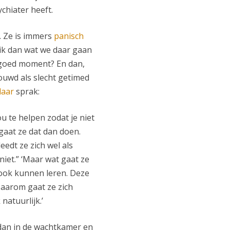
chiater heeft.
. Ze is immers
panisch
 ik dan wat we daar gaan
n goed moment? En dan,
uwd als slecht getimed
laar
sprak:
 te helpen zodat je niet
gaat ze dat dan doen.
edt ze zich wel als
niet.” ‘Maar wat gaat ze
e ook kunnen leren. Deze
Daarom gaat ze zich
natuurlijk.’
 dan in de wachtkamer en