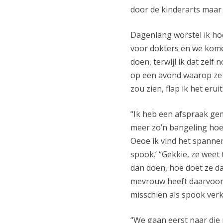
door de kinderarts maar 
Dagenlang worstel ik hoe
voor dokters en we komen
doen, terwijl ik dat zel
op een avond waarop ze 
zou zien, flap ik het erui
“Ik heb een afspraak ge
meer zo’n bangeling hoef
Oeoe ik vind het spannen
spook.’ “Gekkie, ze weet 
dan doen, hoe doet ze dat
mevrouw heeft daarvoor g
misschien als spook verkl
“We gaan eerst naar die 