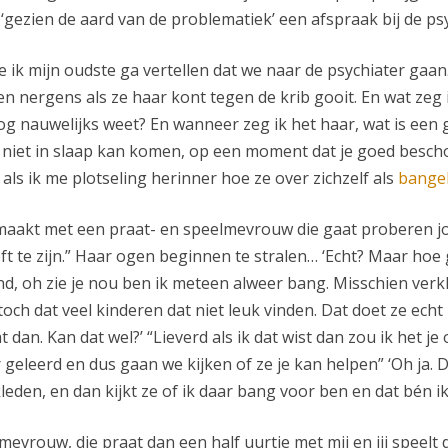
‘gezien de aard van de problematiek’ een afspraak bij de psy
 ik mijn oudste ga vertellen dat we naar de psychiater gaan
 nergens als ze haar kont tegen de krib gooit. En wat zeg
f nog nauwelijks weet? En wanneer zeg ik het haar, wat is ee
niet in slaap kan komen, op een moment dat je goed bescho
t als ik me plotseling herinner hoe ze over zichzelf als
bange
maakt met een praat- en speelmevrouw die gaat proberen jou
t te zijn.” Haar ogen beginnen te stralen… ‘Echt? Maar hoe 
d, oh zie je nou ben ik meteen alweer bang. Misschien verkle
toch dat veel kinderen dat niet leuk vinden. Dat doet ze echt 
 dan. Kan dat wel?’ “Lieverd als ik dat wist dan zou ik het j
eleerd en dus gaan we kijken of ze je kan helpen” ‘Oh ja. 
eden, en dan kijkt ze of ik daar bang voor ben en dat bén ik 
mevrouw, die praat dan een half uurtje met mij en jij speelt