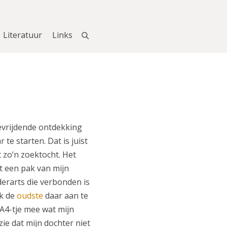
Literatuur
Links
evrijdende ontdekking
te starten. Dat is juist
t zo’n zoektocht. Het
t een pak van mijn
erarts die verbonden is
ik de
oudste
daar aan te
 A4-tje mee wat mijn
zie dat mijn dochter niet