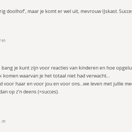
ig doolhof’, maar je komt er wel uit, mevrouw IJskast. Succ
7:01
 bang je kunt zijn voor reacties van kinderen en hoe opgel
ek komen waarvan je het totaal niet had verwacht…
 voor haar en voor jou en voor ons…we leven met jullie m
dan op z’n deens (=succes).
1:31